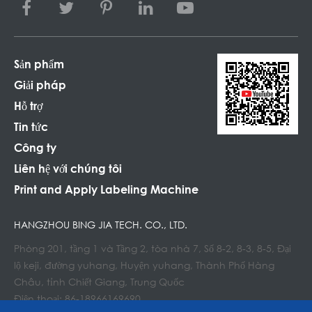
Sản phẩm
Giải pháp
Hỗ trợ
Tin tức
Công ty
Liên hệ với chúng tôi
Print and Apply Labeling Machine
HANGZHOU BING JIA TECH. CO., LTD.
Phòng 201, tầng 1 và Tầng 2, tòa nhà 7, Số 8-2, 8-3, 8-5, Đại
lộ keji, đường yuhang, Huyện yuhang, Thành Phố Hàng
Châu, tỉnh Chiết Giang, Trung Quốc
Điện thoại: 86-18966169690