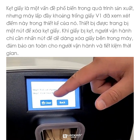
Kẹt giấy là một vấn đề phổ biến trong quá trình sản xuất,
nhưng máy lấp đầy khoảng trống giấy V1 đã xem xét
điểm này trong thiết kế của nó. Thiết bị được trang bị
một nút để xóa kẹt giấy. Khi giấy bị kẹt, người vận hành
chỉ cần nhấn nút để dễ dàng xóa giấy bên trong máy,
đảm bảo an toàn cho người vận hành và tiết kiệm thời
gian.