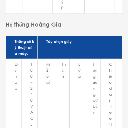
2
P
Hệ thống Hoàng Gia
Thông số k
Tùy chọn giấy
ỹ thuật củ
a máy.
Đi
1
M
Th
L
Tr
C
C
ệ
0
ẫ
ả
ớ
ọn
h
hi
n
0
u
m.
p
g l
iề
ề
á
~
số
ượ
u
rộ
p
2
n
d
n
4
g
à
g
0
cơ
i
(i
V
bả
(f
n
A
n
e
c
C
e
h)
5
t)