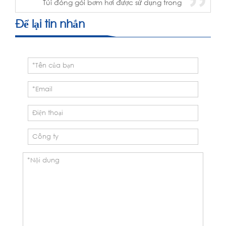
Túi đóng gói bơm hơi được sử dụng trong
việc vận chuyển nhiều hàng hóa, bởi vì
trong hầu hết các trường hợp, những loại
Để lại tin nhắn
khí đó có thể làm chậm và đệm hàng
hóa. Hôm nay chúng ta sẽ xem xét việc
sử dụng túi đóng gói bơm hơi...