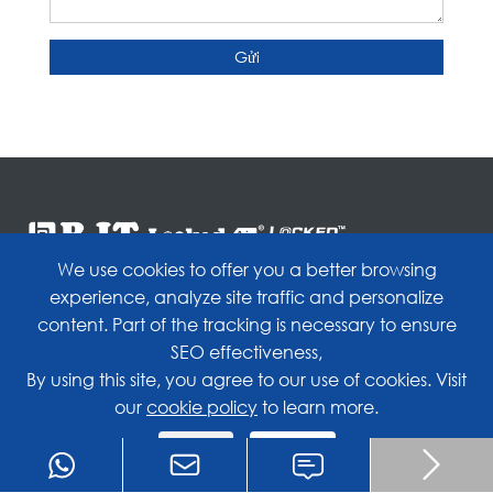
Gửi
We use cookies to offer you a better browsing
experience, analyze site traffic and personalize
content. Part of the tracking is necessary to ensure
SEO effectiveness,
By using this site, you agree to our use of cookies. Visit
Sản phẩm
our
cookie policy
to learn more.
Giải pháp
Reject
Accept
Hỗ trợ


Tin tức