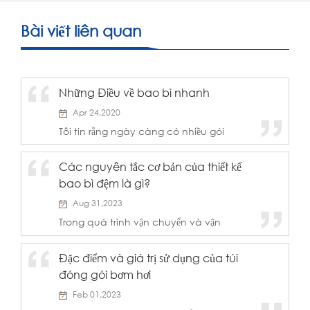
Bài viết liên quan
Những Điều về bao bì nhanh
Apr 24,2020
Tôi tin rằng ngày càng có nhiều gói
chuyển phát nhanh sẽ không gặp vấn đề
gì như hư hỏng sản phẩm và hư hỏng
Các nguyên tắc cơ bản của thiết kế
bao bì. Bây Giờ hầu hết các thương
bao bì đệm là gì?
nhân và nhà kho vận chuyển đều rất coi
trọng sản phẩm...
Aug 31,2023
Trong quá trình vận chuyển và vận
chuyển ngày nay, bao bì đệm đóng một
vai trò quan trọng trong việc bảo vệ sản
Đặc điểm và giá trị sử dụng của túi
phẩm khỏi bị sốc, rung, đùn và các hư
đóng gói bơm hơi
hỏng bên ngoài khác. Điều này đảm
bảo...
Feb 01,2023