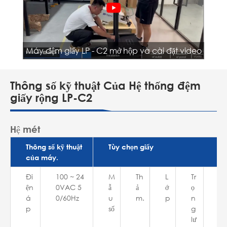
Máy đệm giấy LP - C2 mở hộp và cài đặt video
Thông số kỹ thuật Của Hệ thống đệm
giấy rộng LP-C2
Hệ mét
Thông số kỹ thuật
Tùy chọn giấy
của máy.
Đi
100 ~ 24
M
Th
L
Tr
Ch
ện
0VAC 5
ẫ
ả
ớ
ọ
ều
á
0/60Hz
u
m.
p
n
dà
p
số
g
(m
lư