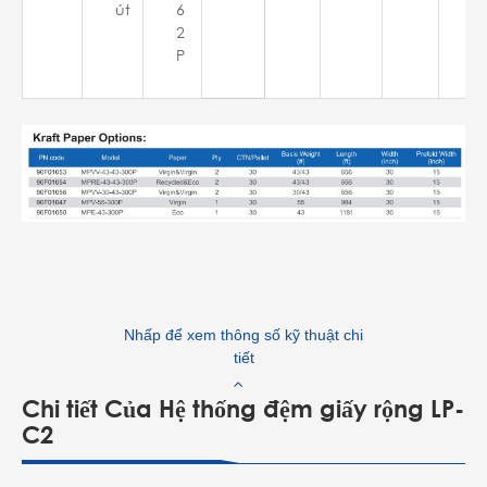
út
6
D
2
3
P
8
1)
Nhấp để xem thông số kỹ thuật chi
tiết
Chi tiết Của Hệ thống đệm giấy rộng LP-
C2