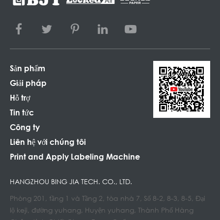
Sản phẩm
Giải pháp
Hỗ trợ
Tin tức
Công ty
Liên hệ với chúng tôi
Print and Apply Labeling Machine
HANGZHOU BING JIA TECH. CO., LTD.
Phòng 201, tầng 1 và Tầng 2, tòa nhà 7, Số 8-2, 8-3, 8-5, Đại
lộ keji, đường yuhang, Huyện yuhang, Thành Phố Hàng