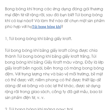
Bong bóng khí trong các ứng dụng đóng gói thương
mại điện tử rất rộng rãi, sau đó bạn biết Túi bong bóng
khí có loại nào? Và làm thế nào để chọn một sản phẩm
phù hợp với họ
?
Túi bong bóng khí
1, Túi bong bóng khí bằng giấy kraft.
Túi bong bóng khí bằng giấy kraft cũng được chia
thành Túi bong bóng khí bằng giấy kraft trắng, Túi
bong bóng khí bằng Giấy Kraft màu vàng. Đây là lớp
giấy kraft bên ngoài, bên trong có màng bong bóng
đệm. Với trọng lượng nhẹ và bảo vệ môi trường, bề mặt
có thể được viết, niêm phong có thể được thiết lập dễ
dàng để xé băng và các lợi thế khác, được sử dụng
rộng rãi trong giao sách, công ty đã gửi mẫu, bao bì
sản phẩm điện tử, v. v.
2. Túi bong bóng khí màng ngọc trai.