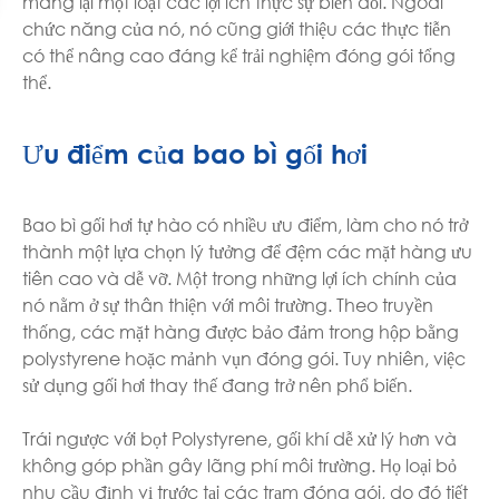
mang lại một loạt các lợi ích thực sự biến đổi. Ngoài
chức năng của nó, nó cũng giới thiệu các thực tiễn
có thể nâng cao đáng kể trải nghiệm đóng gói tổng
thể.
Ưu điểm của bao bì gối hơi
Bao bì gối hơi tự hào có nhiều ưu điểm, làm cho nó trở
thành một lựa chọn lý tưởng để đệm các mặt hàng ưu
tiên cao và dễ vỡ. Một trong những lợi ích chính của
nó nằm ở sự thân thiện với môi trường. Theo truyền
thống, các mặt hàng được bảo đảm trong hộp bằng
polystyrene hoặc mảnh vụn đóng gói. Tuy nhiên, việc
sử dụng gối hơi thay thế đang trở nên phổ biến.
Trái ngược với bọt Polystyrene, gối khí dễ xử lý hơn và
không góp phần gây lãng phí môi trường. Họ loại bỏ
nhu cầu định vị trước tại các trạm đóng gói, do đó tiết