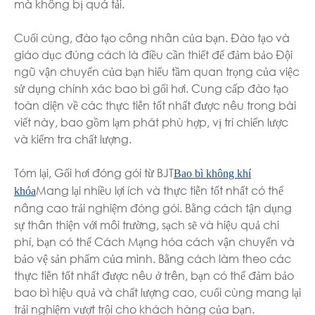
mà không bị quá tải.
Cuối cùng, đào tạo công nhân của bạn. Đào tạo và
giáo dục đúng cách là điều cần thiết để đảm bảo Đội
ngũ vận chuyển của bạn hiểu tầm quan trọng của việc
sử dụng chính xác bao bì gối hơi. Cung cấp đào tạo
toàn diện về các thực tiễn tốt nhất được nêu trong bài
viết này, bao gồm lạm phát phù hợp, vị trí chiến lược
và kiểm tra chất lượng.
Tóm lại, Gối hơi đóng gói từ BJT
Bao bì không khí
Mang lại nhiều lợi ích và thực tiễn tốt nhất có thể
khóa
nâng cao trải nghiệm đóng gói. Bằng cách tận dụng
sự thân thiện với môi trường, sạch sẽ và hiệu quả chi
phí, bạn có thể Cách Mạng hóa cách vận chuyển và
bảo vệ sản phẩm của mình. Bằng cách làm theo các
thực tiễn tốt nhất được nêu ở trên, bạn có thể đảm bảo
bao bì hiệu quả và chất lượng cao, cuối cùng mang lại
trải nghiệm vượt trội cho khách hàng của bạn.