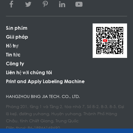
Sản phẩm
Giải pháp
Hỗ trợ
Tin tức
Công ty
Liên hệ với chúng tôi
Print and Apply Labeling Machine
HANGZHOU BING JIA TECH. CO., LTD.
Phòng 201, tầng 1 và Tầng 2, tòa nhà 7, Số 8-2, 8-3, 8-5, Đại
lộ keji, đường yuhang, Huyện yuhang, Thành Phố Hàng
Châu, tỉnh Chiết Giang, Trung Quốc
Điện thoại: 86-18966169690