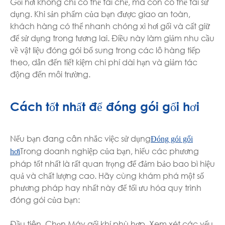
Gối hơi không chỉ có thể tái chế, mà còn có thể tái sử
dụng. Khi sản phẩm của bạn được giao an toàn,
khách hàng có thể nhanh chóng xì hơi gối và cất giữ
để sử dụng trong tương lai. Điều này làm giảm nhu cầu
về vật liệu đóng gói bổ sung trong các lô hàng tiếp
theo, dẫn đến tiết kiệm chi phí dài hạn và giảm tác
động đến môi trường.
Cách tốt nhất để đóng gói gối hơi
Nếu bạn đang cân nhắc việc sử dụng
Đóng gói gối
Trong doanh nghiệp của bạn, hiểu các phương
hơi
pháp tốt nhất là rất quan trọng để đảm bảo bao bì hiệu
quả và chất lượng cao. Hãy cùng khám phá một số
phương pháp hay nhất này để tối ưu hóa quy trình
đóng gói của bạn:
Đầu tiên, Chọn Máy gối khí phù hợp. Xem xét các yếu