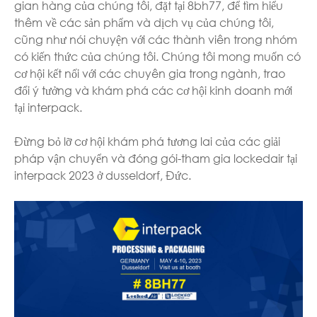
gian hàng của chúng tôi, đặt tại 8bh77, để tìm hiểu
thêm về các sản phẩm và dịch vụ của chúng tôi,
cũng như nói chuyện với các thành viên trong nhóm
có kiến thức của chúng tôi. Chúng tôi mong muốn có
cơ hội kết nối với các chuyên gia trong ngành, trao
đổi ý tưởng và khám phá các cơ hội kinh doanh mới
tại interpack.
Đừng bỏ lỡ cơ hội khám phá tương lai của các giải
pháp vận chuyển và đóng gói-tham gia lockedair tại
interpack 2023 ở dusseldorf, Đức.