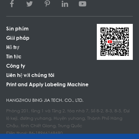
Sản phẩm
Giải pháp
Hỗ trợ
Tin tức
Công ty
Liên hệ với chúng tôi
Print and Apply Labeling Machine
HANGZHOU BING JIA TECH. CO., LTD.
Phòng 201, tầng 1 và Tầng 2, tòa nhà 7, Số 8-2, 8-3, 8-5, Đại
lộ keji, đường yuhang, Huyện yuhang, Thành Phố Hàng
Châu, tỉnh Chiết Giang, Trung Quốc
Điện thoại: 86-18966169690