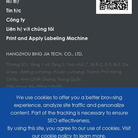
Hỗ trợ
Tin tức
Công ty
Liên hệ với chúng tôi
Print and Apply Labeling Machine
HANGZHOU BING JIA TECH. CO., LTD.
Phòng 201, tầng 1 và Tầng 2, tòa nhà 7, Số 8-2, 8-3, 8-5, Đại
lộ keji, đường yuhang, Huyện yuhang, Thành Phố Hàng
Châu, tỉnh Chiết Giang, Trung Quốc
Điện thoại: 86-18966169690
E-mail : Info@lockedair.com
We use cookies to offer you a better browsing
experience, analyze site traffic and personalize
content. Part of the tracking is necessary to ensure
SEO effectiveness,
Copyright©
Hangzhou Bing Jia Tech. Co., Ltd.
All
By using this site, you agree to our use of cookies. Visit
our
cookie policy
to learn more.
Rights Reserved.