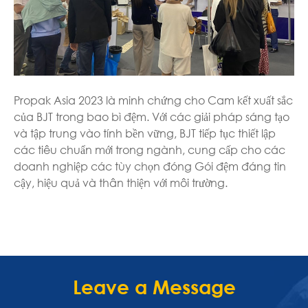
Propak Asia 2023 là minh chứng cho Cam kết xuất sắc
của BJT trong bao bì đệm. Với các giải pháp sáng tạo
và tập trung vào tính bền vững, BJT tiếp tục thiết lập
các tiêu chuẩn mới trong ngành, cung cấp cho các
doanh nghiệp các tùy chọn đóng Gói đệm đáng tin
cậy, hiệu quả và thân thiện với môi trường.
Leave a Message