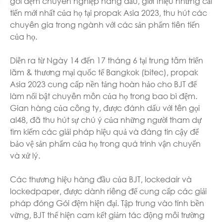
gói đệm chuyên nghiệp hàng đầu, giới thiệu những cải
tiến mới nhất của họ tại propak Asia 2023, thu hút các
chuyên gia trong ngành với các sản phẩm tiên tiến
của họ.
Diễn ra từ Ngày 14 đến 17 tháng 6 tại trung tâm triển
lãm & thương mại quốc tế Bangkok (bitec), propak
Asia 2023 cung cấp nền tảng hoàn hảo cho BJT để
làm nổi bật chuyên môn của họ trong bao bì đệm.
Gian hàng của công ty, được đánh dấu với tên gọi
al48, đã thu hút sự chú ý của những người tham dự
tìm kiếm các giải pháp hiệu quả và đáng tin cậy để
bảo vệ sản phẩm của họ trong quá trình vận chuyển
và xử lý.
Các thương hiệu hàng đầu của BJT, lockedair và
lockedpaper, được dành riêng để cung cấp các giải
pháp đóng Gói đệm hiện đại. Tập trung vào tính bền
vững, BJT thể hiện cam kết giảm tác động môi trường