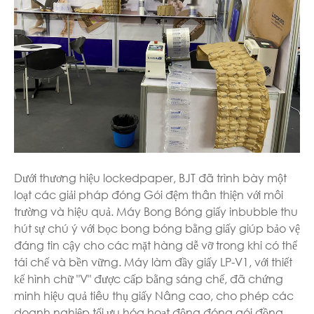
Dưới thương hiệu lockedpaper, BJT đã trình bày một
loạt các giải pháp đóng Gói đệm thân thiện với môi
trường và hiệu quả. Máy Bong Bóng giấy inbubble thu
hút sự chú ý với bọc bong bóng bằng giấy giúp bảo vệ
đáng tin cậy cho các mặt hàng dễ vỡ trong khi có thể
tái chế và bền vững. Máy làm đầy giấy LP-V1, với thiết
kế hình chữ "V" được cấp bằng sáng chế, đã chứng
minh hiệu quả tiêu thụ giấy Nâng cao, cho phép các
doanh nghiệp tối ưu hóa hoạt động đóng gói đồng