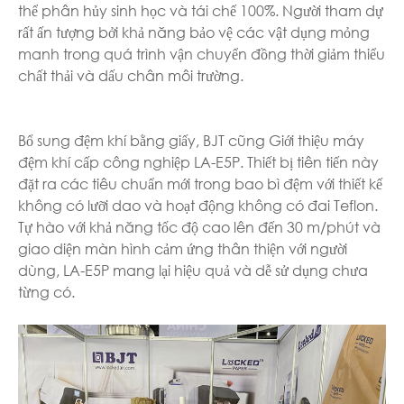
thể phân hủy sinh học và tái chế 100%. Người tham dự
rất ấn tượng bởi khả năng bảo vệ các vật dụng mỏng
manh trong quá trình vận chuyển đồng thời giảm thiểu
chất thải và dấu chân môi trường.
Bổ sung đệm khí bằng giấy, BJT cũng Giới thiệu máy
đệm khí cấp công nghiệp LA-E5P. Thiết bị tiên tiến này
đặt ra các tiêu chuẩn mới trong bao bì đệm với thiết kế
không có lưỡi dao và hoạt động không có đai Teflon.
Tự hào với khả năng tốc độ cao lên đến 30 m/phút và
giao diện màn hình cảm ứng thân thiện với người
dùng, LA-E5P mang lại hiệu quả và dễ sử dụng chưa
từng có.